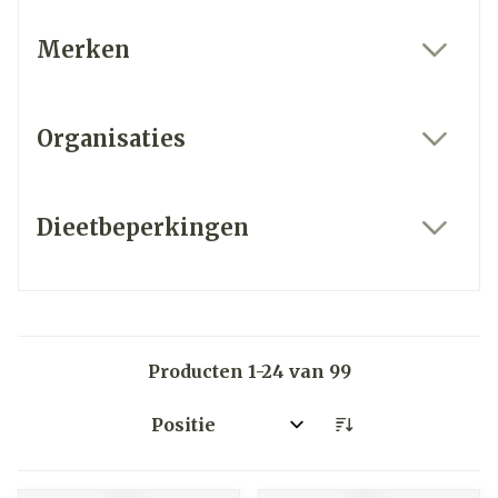
Merken
filter
Organisaties
filter
Dieetbeperkingen
filter
Producten
1
-
24
van
99
Sorteer op: