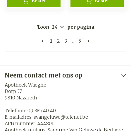
Bestel
Bestel
Toon
per pagina
Pagina's
U lees momenteel pagina
Pagina
Pagina
Pagina
1
2
3
...
5
Neem contact met ons op
Apotheek Waeghe
Dorp 37
9810
Nazareth
Telefoon:
09 385 40 40
E-mailadres:
svangeluwe@
telenet.be
APB nummer:
444801
Apotheek titularis:
Sandrine Van Geluwe de Berlaere