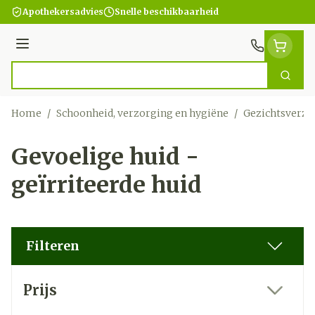
Ga naar de inhoud
Apothekersadvies
Snelle beschikbaarheid
Menu
Zoek
Product, merk, categorie...
Home
/
Schoonheid, verzorging en hygiëne
/
Gezichtsverzo
Gevoelige huid -
geïrriteerde huid
Filteren
Doorgaan naar productlijst
Prijs
filter