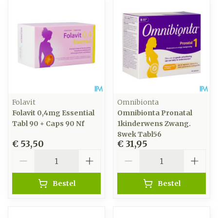
Folavit
Omnibionta
Folavit 0,4mg Essential
Omnibionta Pronatal
Tabl 90 + Caps 90 Nf
1kinderwens Zwang.
8wek Tabl56
€ 53,50
€ 31,95
Aantal
Aantal
Bestel
Bestel