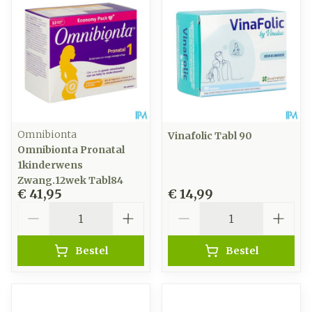
Omnibionta
Vinafolic Tabl 90
Omnibionta Pronatal
1kinderwens
Zwang.12wek Tabl84
€ 41,95
€ 14,99
Aantal
Aantal
Bestel
Bestel