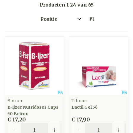
Producten
1
-
24
van
65
Sorteer op:
Boiron
Tilman
B-ijzer Nutridoses Caps
Lactil Gel 56
50 Boiron
€ 17,20
€ 17,90
Aantal
Aantal