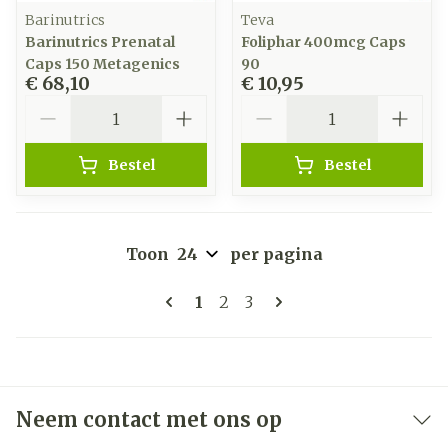
Barinutrics
Teva
Barinutrics Prenatal
Foliphar 400mcg Caps
Caps 150 Metagenics
90
€ 68,10
€ 10,95
Aantal
Aantal
Bestel
Bestel
Toon
per pagina
Pagina's
U lees momenteel pagina
Pagina
Pagina
1
2
3
Neem contact met ons op