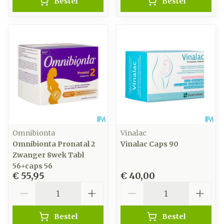
Bestel
Bestel
Omnibionta
Vinalac
Omnibionta Pronatal 2
Vinalac Caps 90
Zwanger 8wek Tabl
56+caps 56
€ 55,95
€ 40,00
Aantal
Aantal
Bestel
Bestel