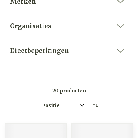
Merken
filter
Organisaties
filter
Dieetbeperkingen
filter
20
producten
Sorteer op: