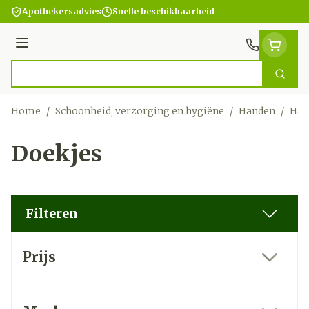
Ga naar de inhoud
Apothekersadvies
Snelle beschikbaarheid
Menu
Zoek
Product, merk, categorie...
Home
/
Schoonheid, verzorging en hygiëne
/
Handen
/
Han
Doekjes
Filteren
Doorgaan naar productlijst
Prijs
filter