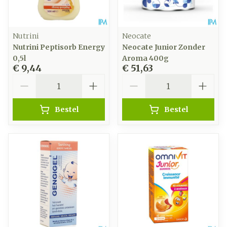
Nutrini
Neocate
Nutrini Peptisorb Energy
Neocate Junior Zonder
0,5l
Aroma 400g
€ 9,44
€ 51,63
Aantal
Aantal
Bestel
Bestel