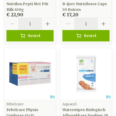
Nutrilon Pepti Mct Pdr
B-ijzer Nutridoses Caps
Blik 450g
50 Boiron
€ 22,90
€ 17,20
Aantal
Aantal
Bestel
Bestel
Febelcare
Aquacel
Febelcare Physio
Waterwipes Biologisch
Unidoses 45+15
Afbreekbare Doekjes 28