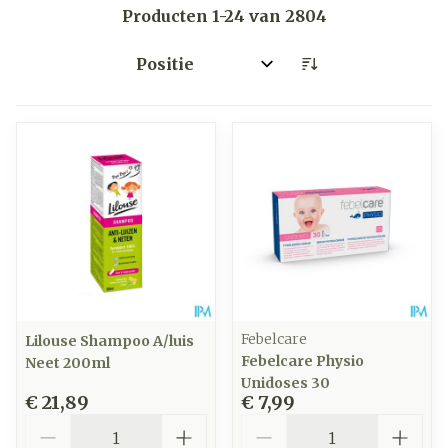
Producten
1
-
24
van
2804
Sorteer op:
Febelcare
Lilouse Shampoo A/luis
Febelcare Physio
Neet 200ml
Unidoses 30
€ 21,89
€ 7,99
Aantal
Aantal