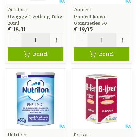
Qualiphar
Omnivit
Gengigel Teething Tube
Omnivit Junior
20ml
Gommetjes 30
€ 18,31
€ 19,95
Aantal
Aantal
Bestel
Bestel
Nutrilon
Boiron