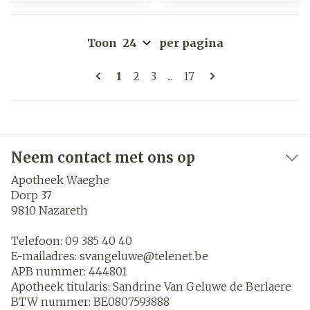
Toon
per pagina
Pagina's
U lees momenteel pagina
Pagina
Pagina
Pagina
1
2
3
...
17
Neem contact met ons op
Apotheek Waeghe
Dorp 37
9810
Nazareth
Telefoon:
09 385 40 40
E-mailadres:
svangeluwe@
telenet.be
APB nummer:
444801
Apotheek titularis:
Sandrine Van Geluwe de Berlaere
BTW nummer:
BE0807593888