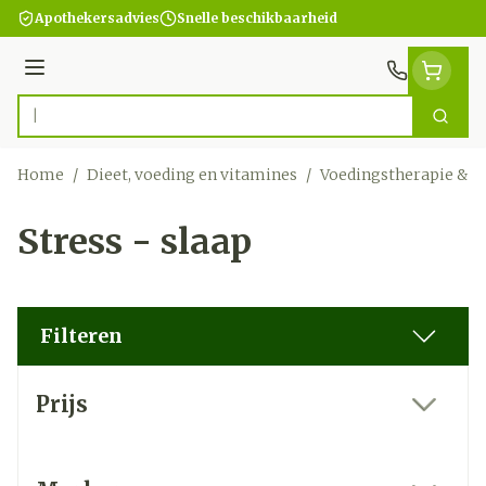
Ga naar de inhoud
Apothekersadvies
Snelle beschikbaarheid
Menu
Zoek
Product, merk, categorie...
Home
/
Dieet, voeding en vitamines
/
Voedingstherapie & w
Stress - slaap
Filteren
Doorgaan naar productlijst
Prijs
filter