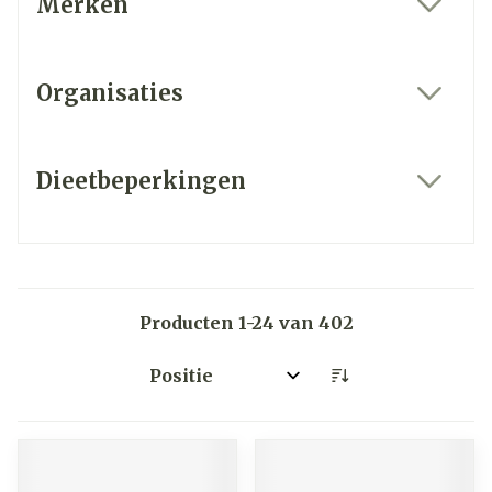
Merken
filter
Organisaties
filter
Dieetbeperkingen
filter
Producten
1
-
24
van
402
Sorteer op: