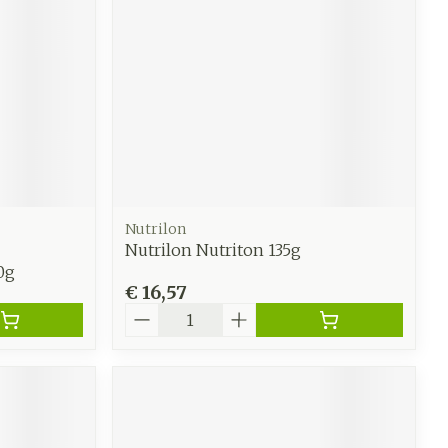
werende
Parfums en
geurproducten
Nutrilon
Nutrilon Nutriton 135g
0g
€ 16,57
Aantal
CBD