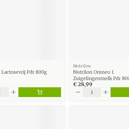
zorging
Supplementen
Insecten
en
Mondmaskers
middelen
nissen
d -
uid
id
Nutrilon
 Lactosevrij Pdr 800g
Nutrilon Omneo 1
Zuigelingenmelk Pdr 80
€ 28,99
Aantal
Zelfbruiner
Scheren