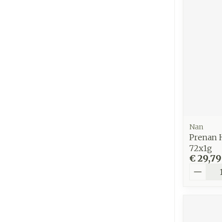
Nan
Prenan H
72x1g
€ 29,79
Aantal