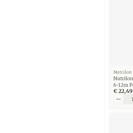
Nutrilon
Nutrilon
6-12m P
€ 22,49
Aantal