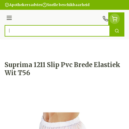
Ga naar de inhoud
Apothekersadvies
Snelle beschikbaarheid
Menu
Zoek
Product, merk, categorie...
Suprima 1211 Slip Pvc Brede Elastiek
Wit T56