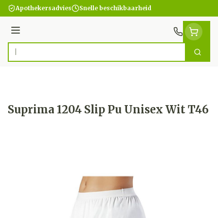
Ga naar de inhoud
Apothekersadvies
Snelle beschikbaarheid
Menu
Zoek
Product, merk, categorie...
Suprima 1204 Slip Pu Unisex Wit T46