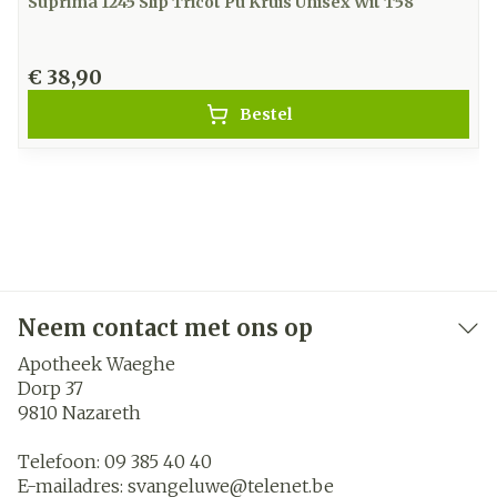
Suprima 1245 Slip Tricot Pu Kruis Unisex Wit T58
€ 38,90
Bestel
Neem contact met ons op
Apotheek Waeghe
Dorp 37
9810
Nazareth
Telefoon:
09 385 40 40
E-mailadres:
svangeluwe@
telenet.be