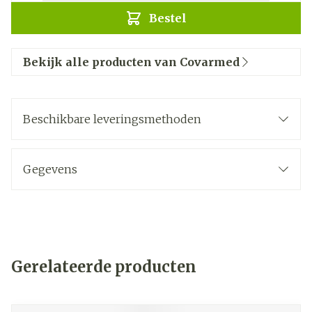
Bestel
Bekijk alle producten van Covarmed
Beschikbare leveringsmethoden
Gegevens
Gerelateerde producten
Navigeren door de elementen van de carrousel is mogelij
Druk om carrousel over te slaan
Druk op om naar carrouselnavigatie te gaan