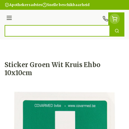
Ga naar de inhoud
Apothekersadvies
Snelle beschikbaarheid
Menu
Zoek
Product, merk, categorie...
Sticker Groen Wit Kruis Ehbo
10x10cm