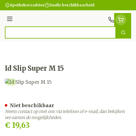
Ga naar de inhoud
Apothekersadvies
Snelle beschikbaarheid
Menu
Zoek
Product, merk, categorie...
Id Slip Super M 15
Id Slip Super M 15
Niet beschikbaar
Neem contact op met ons via telefoon of e-mail, dan bekijken
we samen de mogelijkheden.
€ 19,63