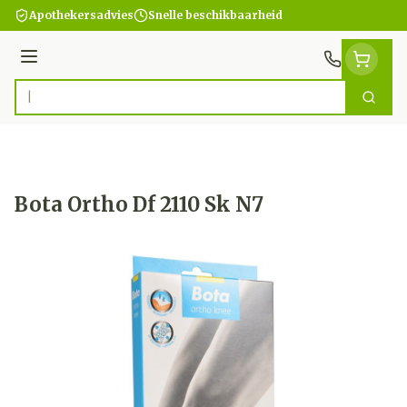
Ga naar de inhoud
Apothekersadvies
Snelle beschikbaarheid
Menu
Zoek
Product, merk, categorie...
Bota Ortho Df 2110 Sk N7