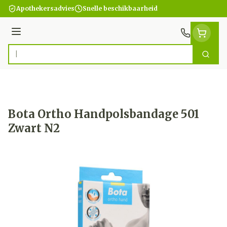
Ga naar de inhoud
Apothekersadvies
Snelle beschikbaarheid
Menu
Zoek
Product, merk, categorie...
Bota Ortho Handpolsbandage 501
Zwart N2