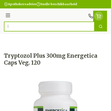
Ga naar de inhoud
Apothekersadvies
Snelle beschikbaarheid
Menu
Zoek
Product, merk, categorie...
Tryptozol Plus 300mg Energetica
Caps Veg. 120