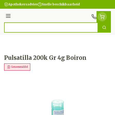
Ga naar de inhoud
Apothekersadvies
Snelle beschikbaarheid
Menu
Zoek
Product, merk, categorie...
Pulsatilla 200k Gr 4g Boiron
Geneesmiddel