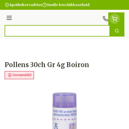
Ga naar de inhoud
Apothekersadvies
Snelle beschikbaarheid
Menu
Zoek
Product, merk, categorie...
Pollens 30ch Gr 4g Boiron
Geneesmiddel