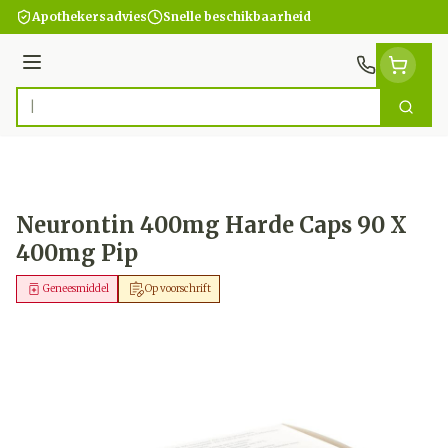
Ga naar de inhoud
Apothekersadvies
Snelle beschikbaarheid
Menu
Zoek
Product, merk, categorie...
Neurontin 400mg Harde Caps 90 X
400mg Pip
Geneesmiddel
Op voorschrift