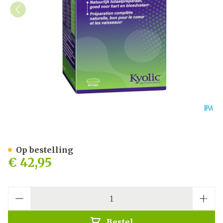
Mannavital Kyolic Epa+k2 
Op bestelling
€ 42,95
Aantal
Bestel