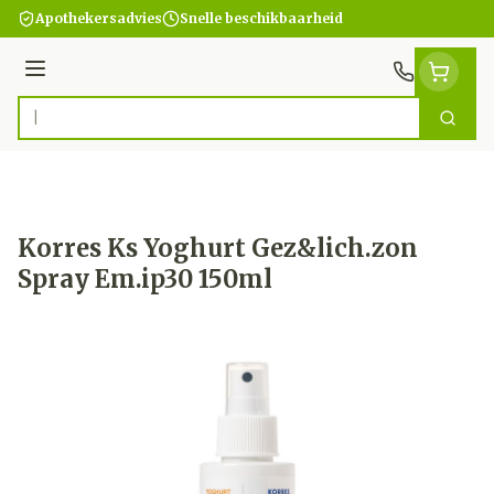
Ga naar de inhoud
Apothekersadvies
Snelle beschikbaarheid
Menu
Zoek
Product, merk, categorie...
Korres Ks Yoghurt Gez&lich.zon
Spray Em.ip30 150ml