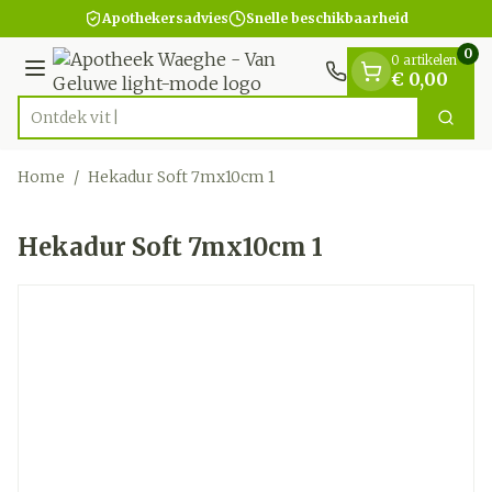
Dia 1 van 1
Ga naar de inhoud
Apothekersadvies
Snelle beschikbaarheid
0
0 artikelen
Menu
€ 0,00
Ont
Zoek
Product, merk, categorie...
Home
/
Hekadur Soft 7mx10cm 1
Hekadur Soft 7mx10cm 1