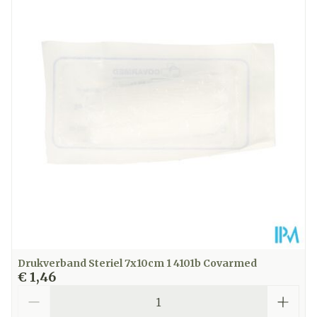
Diepte
76 mm
Kamertemperatuur (15°C -
Behoud
25°C)
Drukverband Steriel 7x10cm 1 4101b Covarmed
€ 1,46
Aantal