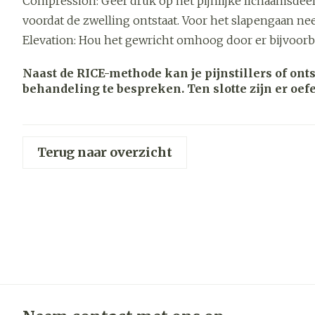
Compression: Geef druk op het pijnlijke lichaamsdeel 
Haar
voordat de zwelling ontstaat. Voor het slapengaan nee
Gezichtsver
Elevation: Hou het gewricht omhoog door er bijvoor
Pillendozen 
accessoires
Pigmentstoor
Naast de RICE-methode kan je pijnstillers of ont
behandeling te bespreken. Ten slotte zijn er oef
Gevoelige hui
geïrriteerde h
Gemengde hu
Terug naar overzicht
Doffe huid
Toon meer
Snurken