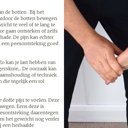
warmteth
 de botten . Bij het
t 50+ categorie
Wondzorg
EHBO
oeven
Spieren en
Gemoed en
ardoor de botten bewegen.
Neus
Ogen
Ogen
Neus
 olie
Homeopathie
gewrichten
icht te veel of te lang te
Vilt
Podologie
ze gaan ontsteken of zelfs
geneeskunde categorie
n
Spray
Ooginfecties
Oogspoeli
Tabletten
chade. De pijn kan echter
Handschoenen
Cold - Hot 
om een peesontsteking goed
ng
Oren
Ogen
Anti allergische en anti
Oogdruppe
warm/kou
Neussprays
al
Wondhelend
s
inflammatoire middelen
rg en EHBO categorie
Creme - ge
Verbanddo
Brandwonden
flos
 - antiviraal
Ontzwellende middelen
Zo kan je last hebben van
Droge oge
Medische 
of pluimen
Accessoires
Toon meer
n insecten categorie
ersknie,... De oorzaak kan
Glaucoom
Toon meer
chaamshouding of techniek
Toon meer
 die tegelijk een rol
middelen categorie
pie en
Diabetes
Stoma
 doffe pijn te voelen. Deze
enen
Nagels
Hart- en bloedvaten
Zonnebes
Bloedverd
ewegen. Eens deze is
Bloedglucosemeter
Stomazakj
stolling
peesontsteking daarentegen
llen
eelt en
Nagellak
Aftersun
om het gewricht nog verder
Teststrips en naalden
Stomaplaat
oires
ij een herhaalde
 spray
Kalk- en schimmelnagels
Lippen