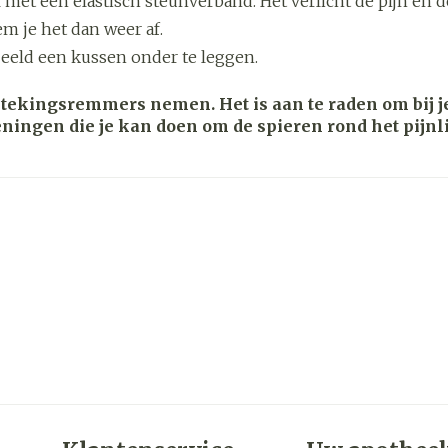
met een elastisch steunverband. Het verlicht de pijn en d
m je het dan weer af.
zorging
Supplementen
Insecten
beeld een kussen onder te leggen.
en
Mondmaskers
middelen
nissen
stekingsremmers nemen. Het is aan te raden om bij je
eningen die je kan doen om de spieren rond het pijnl
d -
uid
id
Zelfbruiner
Scheren