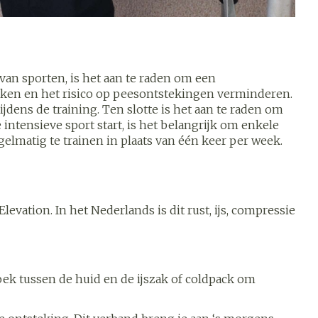
s
Bed
k
Doorliggen - decubitis
ing zon
Toon meer
ogie
Urinewegen
van sporten, is het aan te raden om een
aken en het risico op peesontstekingen verminderen.
heid,
Stoppen met roken
jdens de training. Ten slotte is het aan te raden om
en stress
ntensieve sport start, is het belangrijk om enkele
elmatig te trainen in plaats van één keer per week.
it en
 en
Gezichtsreiniging -
Instrumenten
ygiene
e -
ontschminken
sche
Anti tumor middelen
n
 en
Reinigingsmelk, - crème,
tie
-olie en gel
vation. In het Nederlands is dit rust, ijs, compressie
Anesthesie
ijn
Tonic - lotion
rzorging
Micellair water
hie
Diverse
Specifiek voor de ogen
oek tussen de huid en de ijszak of coldpack om
oet
geneesmiddelen
Toon meer