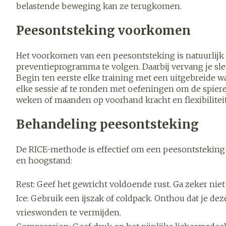
belastende beweging kan ze terugkomen.
Blaren
Zuurstof
Eelt
Peesontsteking voorkomen
Ademhalings
Eksteroog - l
Het voorkomen van een peesontsteking is natuurlijk al
Toon meer
preventieprogramma te volgen. Daarbij vervang je s
Spieren en
Begin ten eerste elke training met een uitgebreide wa
gewrichten
elke sessie af te ronden met oefeningen om de spiere
weken of maanden op voorhand kracht en flexibiliteit 
Specifiek vo
Naalden en s
mannen
Infecties
Spuiten
Behandeling peesontsteking
Lichaamsverz
Oplossing voor
Deodorant
De RICE-methode is effectief om een peesontsteking te
Naalden
Luizen
en hoogstand:
Gezichtsverz
Naalden voor 
- pennaalden
Rest: Geef het gewricht voldoende rust. Ga zeker niet
Diagnostica
Ice: Gebruik een ijszak of coldpack. Onthou dat je d
Toon meer
vrieswonden te vermijden.