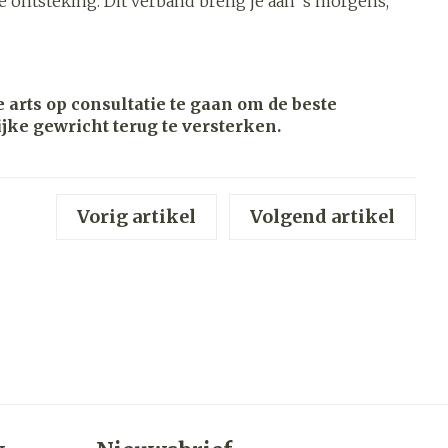
e ontsteking. Dit verband breng je aan ‘s morgens,
werende
Parfums en
geurproducten
 arts op consultatie te gaan om de beste
ijke gewricht terug te versterken.
Vorig artikel
Volgend artikel
CBD