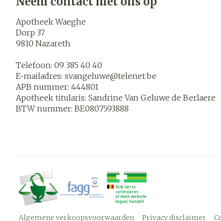
Neem contact met ons op
Apotheek Waeghe
Dorp 37
9810
Nazareth
Telefoon:
09 385 40 40
E-mailadres:
svangeluwe@
telenet.be
APB nummer:
444801
Apotheek titularis:
Sandrine Van Geluwe de Berlaere
BTW nummer:
BE0807593888
Algemene verkoopsvoorwaarden
Privacy disclaimer
C