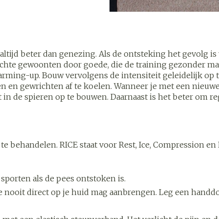
Overige diabetes
Accessoire
Nagelbijten
producten
Zonneban
Nagelversterkend
Naalden voor
Voorbereid
stelsel
Hormonaal stelsel
Gynaecol
ikdoorn
insulinespuiten
Toon meer
Toon meer
tijd beter dan genezing. Als de ontsteking het gevolg is 
Toon meer
lechte gewoonten door goede, die de training gezonder m
Zenuwstelsel
Slapeloos
rming-up. Bouw vervolgens de intensiteit geleidelijk op ti
spanning 
n en gewrichten af te koelen. Wanneer je met een nieuwe i
in de spieren op te bouwen. Daarnaast is het beter om reg
or
puiten
Make-up
Sondes, baxters en
Seksualite
Bandages
catheters
intieme h
Orthopedi
Immuniteit
orthopedi
Allergie
Make-up penselen en
verbande
orging
Sondes
Condooms
gebruiksvoorwerpen
 injectie
anticoncep
Accessoires voor sondes
 behandelen. RICE staat voor Rest, Ice, Compression en Ele
Eyeliner - oogpotlood
Buik
Acne
Oor
Intiem welz
orging
Baxters
Mascara
Arm
insulinepen
Intieme ve
Catheters
Oogschaduw
 sporten als de pees ontstoken is.
Elleboog
Afslanken
Homeopat
Massage
eze nooit direct op je huid mag aanbrengen. Leg een handd
Toon meer
Enkel en v
Toon meer
Toon meer