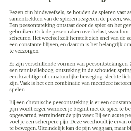
Vitaliteit 50+
Pezen zijn bindweefsels, ze houden de spieren vast aan
Toon submenu voor Vitalitei
Thuiszorg
Nagels en h
samentrekken van de spieren reageren de pezen, wa
Mond
Huid
Plantaardige
Natuur
Een peesontsteking ontstaat door de spier en het gewr
Batterijen
geneeskunde
gebruiken. Ook de pezen raken overbelast, waardoor 
Toon submenu voor Natuur 
Droge mond
Ontsmetten e
scheuren. Het weefsel zelf herstelt zich snel van de s
Toebehoren
desinfecteren
een constante blijven, en daarom is het belangrijk 
Spijsverteri
Elektrische
Thuiszorg en EHBO
Steriel materia
te verzorgen.
tandenborstel
Schimmels
Toon submenu voor Thuiszo
Interdentaal - 
Koortsblaasjes
Dieren en insecten
Er zijn verschillende vormen van peesontstekingen. 
Vacht, huid 
Toon submenu voor Dieren e
een tenniselleboog, ontsteking in de schouder, spring
Kunstgebit
Jeuk
een krachtige of onnatuurlijke beweging, slechte li
Geneesmiddelen
Toon meer
zijn. Vaak is het een combinatie van meerdere factoren
Toon submenu voor Genees
spelen.
Aerosolthera
Bij een chronische peesontsteking is er een constante
zuurstof
Voeten en b
Zware benen
pijn wordt erger wanneer je begint met de spier te b
opgewarmd, vermindert de pijn weer. Bij een acute 
Aerosol toeste
Droge voeten, 
Tabletten
voel je een scherpere pijn. Deze weerhoudt je ervan 
kloven
Aerosol access
te bewegen. Uiteindelijk kan de pijn weggaan, maar b
Creme, gel en