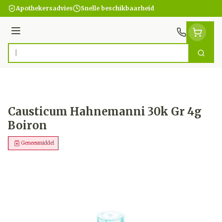
Ga naar de inhoud
Apothekersadvies
Snelle beschikbaarheid
Menu
Zoek
Product, merk, categorie...
Causticum Hahnemanni 30k Gr 4g
Boiron
Geneesmiddel