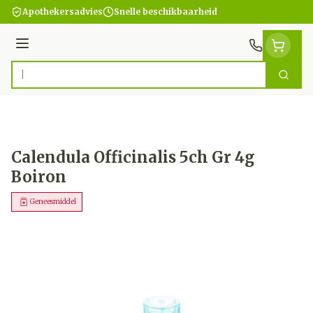
Ga naar de inhoud
Apothekersadvies
Snelle beschikbaarheid
Menu
Zoek
Product, merk, categorie...
Calendula Officinalis 5ch Gr 4g
Boiron
Geneesmiddel