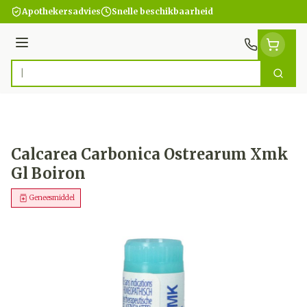
Ga naar de inhoud
Apothekersadvies
Snelle beschikbaarheid
Menu
Zoek
Product, merk, categorie...
Calcarea Carbonica Ostrearum Xmk
Gl Boiron
Geneesmiddel