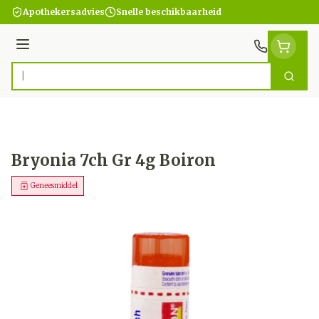
Ga naar de inhoud
Apothekersadvies
Snelle beschikbaarheid
Menu
Zoek
Product, merk, categorie...
Bryonia 7ch Gr 4g Boiron
Geneesmiddel