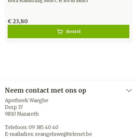
Bota Halskraag Mod C H 10cm Skin l
€ 23,80
Bestel
Neem contact met ons op
Apotheek Waeghe
Dorp 37
9810
Nazareth
Telefoon:
09 385 40 40
E-mailadres:
svangeluwe@
telenet.be