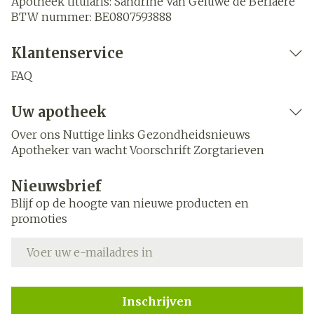
Apotheek titularis:
Sandrine Van Geluwe de Berlaere
BTW nummer:
BE0807593888
Klantenservice
FAQ
Uw apotheek
Over ons
Nuttige links
Gezondheidsnieuws
Apotheker van wacht
Voorschrift
Zorgtarieven
Nieuwsbrief
Blijf op de hoogte van nieuwe producten en
promoties
E-mail adres
Inschrijven