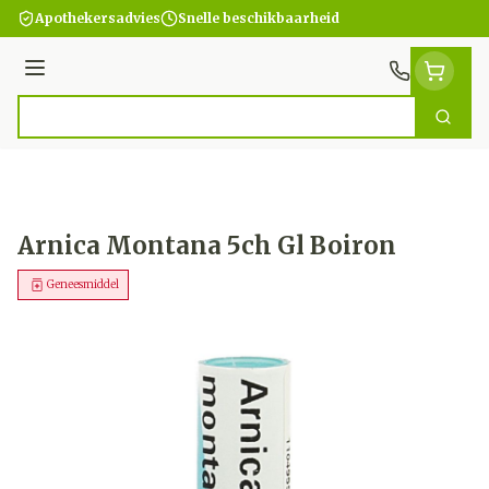
Ga naar de inhoud
Apothekersadvies
Snelle beschikbaarheid
Menu
Zoek
Product, merk, categorie...
Arnica Montana 5ch Gl Boiron
Geneesmiddel