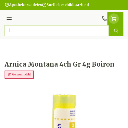
Ga naar de inhoud
Apothekersadvies
Snelle beschikbaarheid
Menu
Zoek
Product, merk, categorie...
Arnica Montana 4ch Gr 4g Boiron
Geneesmiddel