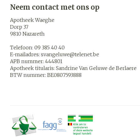
Blaren
Neem contact met ons op
Zuurstof
Eelt
Apotheek Waeghe
Ademhalings
Eksteroog - l
Dorp 37
9810
Nazareth
Toon meer
Spieren en
Telefoon:
09 385 40 40
gewrichten
E-mailadres:
svangeluwe@
telenet.be
APB nummer:
444801
Specifiek vo
Naalden en s
Apotheek titularis:
Sandrine Van Geluwe de Berlaere
mannen
Infecties
BTW nummer:
BE0807593888
Spuiten
Lichaamsverz
Oplossing voor
Deodorant
Naalden
Luizen
Gezichtsverz
Naalden voor 
- pennaalden
Diagnostica
Toon meer