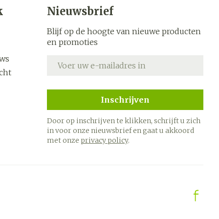
s
Bed
k
Nieuwsbrief
k
Doorliggen - decubitis
ing zon
Blijf op de hoogte van nieuwe producten
Toon meer
ogie
Urinewegen
en promoties
uws
E-mail adres
heid,
Stoppen met roken
cht
en stress
it en
 en
Gezichtsreiniging -
Instrumenten
Inschrijven
ygiene
e -
ontschminken
sche
Anti tumor middelen
Door op inschrijven te klikken, schrijft u zich
n
 en
Reinigingsmelk, - crème,
in voor onze nieuwsbrief en gaat u akkoord
tie
-olie en gel
met onze
privacy policy
.
Anesthesie
ijn
Tonic - lotion
rzorging
Micellair water
hie
Diverse
Specifiek voor de ogen
oet
geneesmiddelen
Toon meer