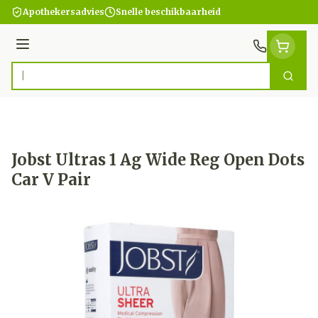
Ga naar de inhoud
Apothekersadvies
Snelle beschikbaarheid
Menu
Zoek
Product, merk, categorie...
Jobst Ultras 1 Ag Wide Reg Open Dots
Car V Pair