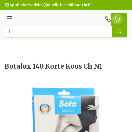
Ga naar de inhoud
Apothekersadvies
Snelle beschikbaarheid
Menu
Zoek
Product, merk, categorie...
Botalux 140 Korte Kous Ch N1