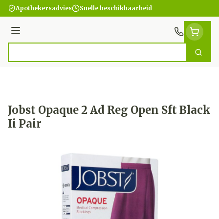
Ga naar de inhoud
Apothekersadvies
Snelle beschikbaarheid
Menu
Zoek
Product, merk, categorie...
Jobst Opaque 2 Ad Reg Open Sft Black
Ii Pair