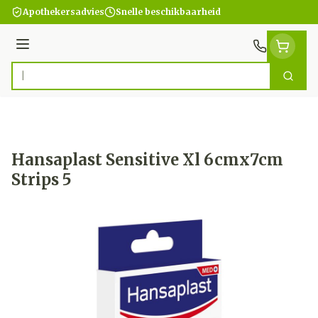
Ga naar de inhoud
Apothekersadvies
Snelle beschikbaarheid
Menu
Zoek
Product, merk, categorie...
Hansaplast Sensitive Xl 6cmx7cm
Strips 5