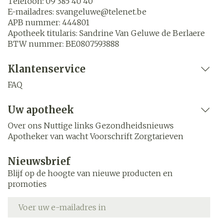
Telefoon:
09 385 40 40
E-mailadres:
svangeluwe@
telenet.be
APB nummer:
444801
Apotheek titularis:
Sandrine Van Geluwe de Berlaere
BTW nummer:
BE0807593888
Klantenservice
FAQ
Uw apotheek
Over ons
Nuttige links
Gezondheidsnieuws
Apotheker van wacht
Voorschrift
Zorgtarieven
Nieuwsbrief
Blijf op de hoogte van nieuwe producten en
promoties
E-mail adres