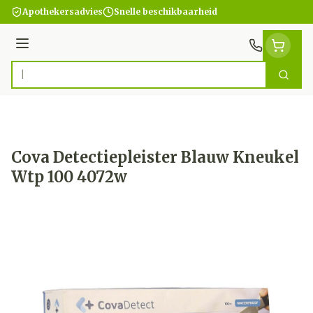
Ga naar de inhoud
Apothekersadvies
Snelle beschikbaarheid
Menu
Zoek
Product, merk, categorie...
Cova Detectiepleister Blauw Kneukel
Wtp 100 4072w