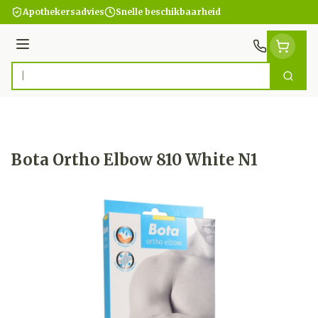
Ga naar de inhoud
Apothekersadvies
Snelle beschikbaarheid
Menu
Zoek
Product, merk, categorie...
Bota Ortho Elbow 810 White N1