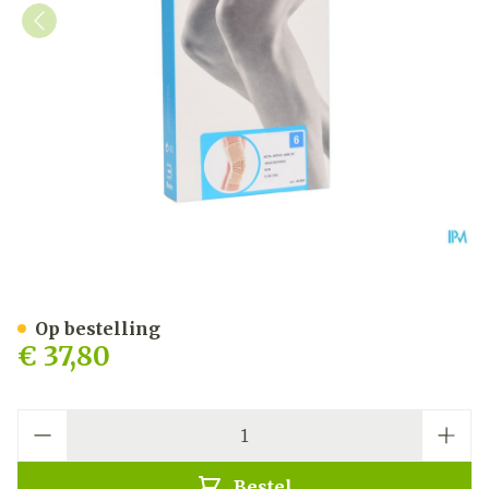
Bota Ortho Df+baleinen 10
Op bestelling
€ 37,80
Aantal
Bestel