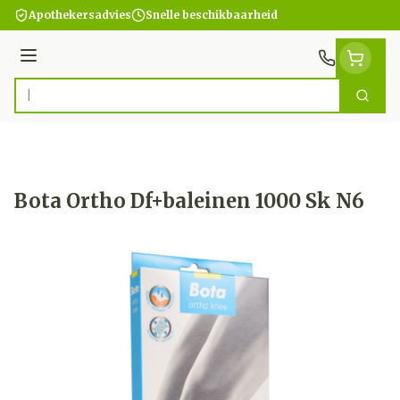
Ga naar de inhoud
Apothekersadvies
Snelle beschikbaarheid
Menu
Zoek
Product, merk, categorie...
Bota Ortho Df+baleinen 1000 Sk N6