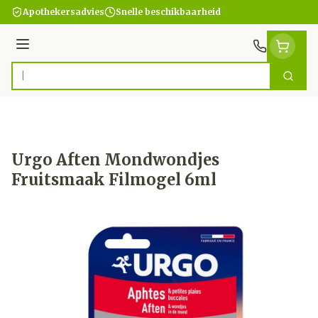
Ga naar de inhoud
Apothekersadvies
Snelle beschikbaarheid
Menu
Zoek
Product, merk, categorie...
Urgo Aften Mondwondjes
Fruitsmaak Filmogel 6ml