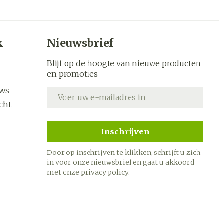
s
Bed
k
Doorliggen - decubitis
ing zon
Toon meer
ogie
Urinewegen
k
Nieuwsbrief
Blijf op de hoogte van nieuwe producten
heid,
Stoppen met roken
en promoties
en stress
uws
E-mail adres
it en
 en
Gezichtsreiniging -
Instrumenten
cht
ygiene
e -
ontschminken
sche
Anti tumor middelen
n
 en
Reinigingsmelk, - crème,
Inschrijven
tie
-olie en gel
Anesthesie
Door op inschrijven te klikken, schrijft u zich
ijn
Tonic - lotion
in voor onze nieuwsbrief en gaat u akkoord
rzorging
Micellair water
met onze
privacy policy
.
hie
Diverse
Specifiek voor de ogen
oet
geneesmiddelen
Toon meer