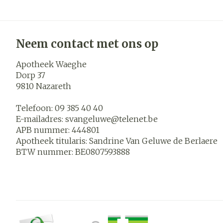
Blaren
Zuurstof
Eelt
Ademhalings
Eksteroog - l
Neem contact met ons op
Toon meer
Apotheek Waeghe
Spieren en
Dorp 37
gewrichten
9810
Nazareth
Specifiek vo
Naalden en s
Telefoon:
09 385 40 40
mannen
E-mailadres:
svangeluwe@
telenet.be
Infecties
Spuiten
Lichaamsverz
APB nummer:
444801
Oplossing voor
Apotheek titularis:
Sandrine Van Geluwe de Berlaere
Deodorant
BTW nummer:
BE0807593888
Naalden
Luizen
Gezichtsverz
Naalden voor 
- pennaalden
Diagnostica
Toon meer