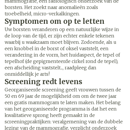
mammografie, een radiologisch onderzoek van de
borsten. Het zoekt naar anomalieën zoals
troebelheid, micro-verkalkingen.
Symptomen om op te letten
Uw borsten veranderen op een natuurlijke wijze in
de loop van de tijd, er zijn echter enkele tekenen
waarbij u waakzaam moet blijven. Zodoende, als u
een knobbel in de borst of oksel vaststelt, een
verandering in de vorm, het huidaspect, de tepel of
tepelhof (de gepigmenteerde cirkel rond de tepel),
een afscheiding vaststelt..., raadpleeg dan
onmiddellijk je arts!
Screening redt levens
Georganiseerde screening geeft vrouwen tussen de
50 en 69 jaar de mogelijkheid om om de twee jaar
een gratis mammogram te laten maken. Het belang
van het georganiseerde programma is dat het een
kwalitatieve sprong heeft gemaakt in de
screeningpraktijken: veralgemening van de dubbele
lezing van de mammografie, verplicht onderzoek