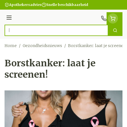
Ga naar de inhoud
Apothekersadvies
Snelle beschikbaarheid
Menu
Zoek
Product, merk, categorie...
Home
/
Gezondheidsnieuws
/
Borstkanker: laat je screenen
Borstkanker: laat je
screenen!