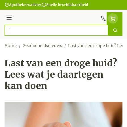
Ga naar de inhoud
Apothekersadvies
Snelle beschikbaarheid
Menu
Zoek
Product, merk, categorie...
Home
/
Gezondheidsnieuws
/
Last van een droge huid? Lees
Last van een droge huid?
Lees wat je daartegen
kan doen