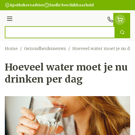
Ga naar de inhoud
Apothekersadvies
Snelle beschikbaarheid
Menu
Zoek
Product, merk, categorie...
Home
/
Gezondheidsnieuws
/
Hoeveel water moet je nu dri
Hoeveel water moet je nu
drinken per dag