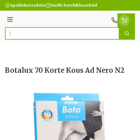
Ga naar de inhoud
Apothekersadvies
Snelle beschikbaarheid
Menu
Zoek
Product, merk, categorie...
Botalux 70 Korte Kous Ad Nero N2