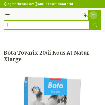
Ga naar de inhoud
Apothekersadvies
Snelle beschikbaarheid
Menu
Zoek
Product, merk, categorie...
Bota Tovarix 20/ii Kous At Natur
Xlarge