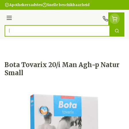
Ga naar de inhoud
Apothekersadvies
Snelle beschikbaarheid
Menu
Zoek
Product, merk, categorie...
Bota Tovarix 20/i Man Agh-p Natur
Small