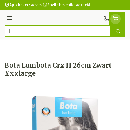
Ga naar de inhoud
Apothekersadvies
Snelle beschikbaarheid
Menu
Zoek
Product, merk, categorie...
Bota Lumbota Crx H 26cm Zwart
Xxxlarge