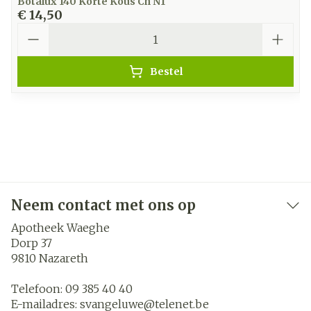
Botalux 140 Korte Kous Ch N1
€ 14,50
Aantal
Bestel
Neem contact met ons op
Apotheek Waeghe
Dorp 37
9810
Nazareth
Telefoon:
09 385 40 40
E-mailadres:
svangeluwe@
telenet.be