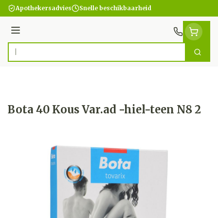
Ga naar de inhoud
Apothekersadvies
Snelle beschikbaarheid
Menu
Zoek
Product, merk, categorie...
Bota 40 Kous Var.ad -hiel-teen N8 2