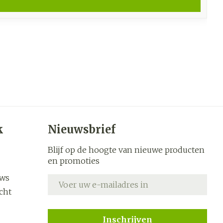
k
Nieuwsbrief
Blijf op de hoogte van nieuwe producten
en promoties
uws
E-mail adres
cht
Inschrijven