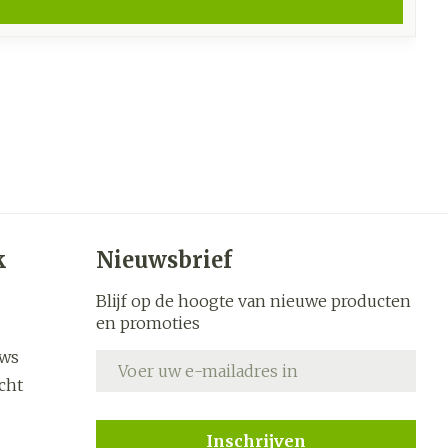
k
Nieuwsbrief
Blijf op de hoogte van nieuwe producten
en promoties
uws
E-mail adres
cht
Inschrijven