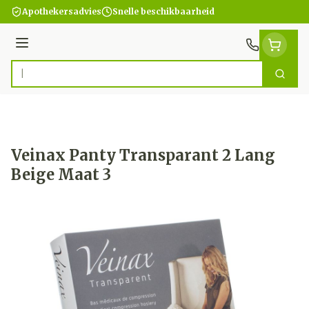
Ga naar de inhoud
Apothekersadvies
Snelle beschikbaarheid
Menu
Zoek
Product, merk, categorie...
Veinax Panty Transparant 2 Lang
Beige Maat 3