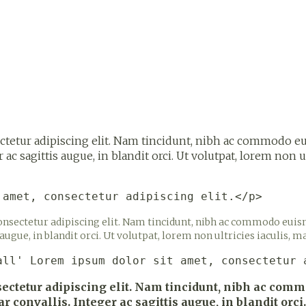
zorging
Supplementen
Insecten
en
Mondmaskers
middelen
nissen
d -
uid
id
tur adipiscing elit. Nam tincidunt, nibh ac commodo euism
 ac sagittis augue, in blandit orci. Ut volutpat, lorem non ul
 amet, consectetur adipiscing elit.</p>
nsectetur adipiscing elit. Nam tincidunt, nibh ac commodo euismod,
Zelfbruiner
Scheren
augue, in blandit orci. Ut volutpat, lorem non ultricies iaculis, m
all' Lorem ipsum dolor sit amet, consectetur 
ctetur adipiscing elit. Nam tincidunt, nibh ac commo
ar convallis. Integer ac sagittis augue, in blandit orci