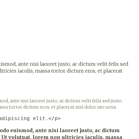
werende
Parfums en
geurproducten
od, ante nisi laoreet justo, ac dictum velit felis sed
tricies iaculis, massa tortor dictum eros, et placerat
 ante nisi laoreet justo, ac dictum velit felis sed justo.
CBD
assa tortor dictum eros, et placerat nisl dolor nec urna.
adipiscing elit.</p>
do euismod, ante nisi laoreet justo, ac dictum
. Ut volutpat, lorem non ultricies iaculis, massa