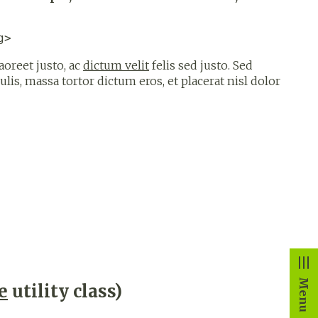
g>
laoreet justo, ac
dictum velit
felis sed justo. Sed
culis, massa tortor dictum eros, et placerat nisl dolor
Menu
e
utility class)