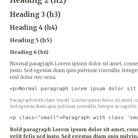
Heading 2 (h2)
Haar
Heading 3 (h3)
Gezichtsver
Pillendozen 
Heading 4 (h4)
accessoires
Pigmentstoor
Heading 5 (h5)
Gevoelige hui
geïrriteerde h
Heading 6 (h6)
Gemengde hu
Normal paragraph Lorem ipsum dolor sit amet, consecte
Doffe huid
justo. Sed egestas diam quis pulvinar convallis. Integer
nisl dolor nec urna.
Toon meer
<p>Normal paragraph Lorem ipsum dolor sit
Paragraph with class 'small'. Lorem ipsum dolor sit amet, co
Snurken
Sed egestas diam quis pulvinar convallis. Integer ac sagittis 
<p class="small">Paragraph with class 'sm
Bold paragraph Lorem ipsum dolor sit amet, conse
velit felis sed justo. Sed egestas diam quis pulvin