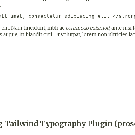
.
sit amet, consectetur adipiscing elit.</stron
g
elit. Nam tincidunt, nibh ac
commodo euismod
, ante nisi 
is
augue
, in blandit orci. Ut volutpat, lorem non ultricies ia
g Tailwind Typography Plugin (
pros