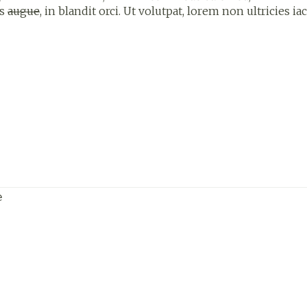
is
augue
, in blandit orci. Ut volutpat, lorem non ultricies ia
e